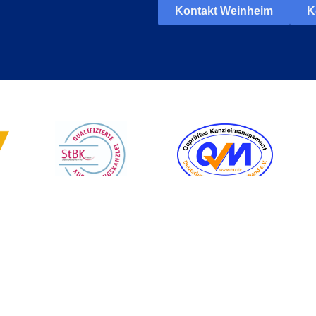
Kontakt Weinheim
K
ei Kurka
Rechtliches
Ko
Datenschutz
Eisl
 Studium
Impressum
694