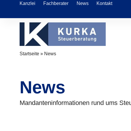
Kanzlei
Fachberater
News
Kontakt
Startseite
»
News
News
Mandanteninformationen rund ums Steu