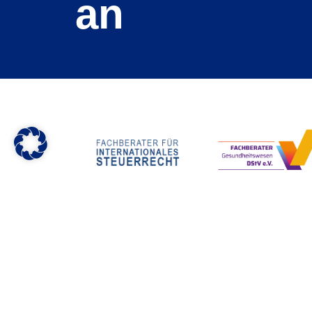
an
Karriere b
Offene Stellen
Ausbildung und
Kurka und Partner Steuer­