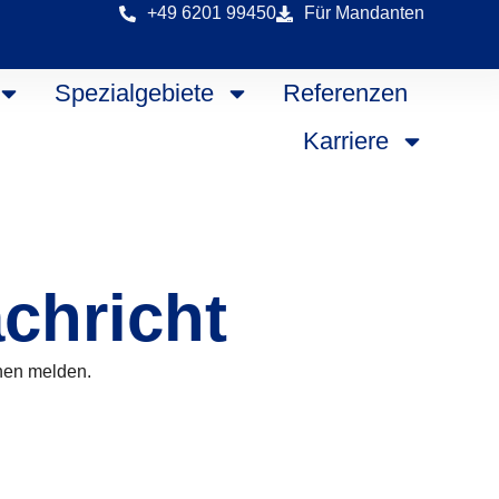
+49 6201 99450
Für Mandanten
Spezialgebiete
Referenzen
Karriere
achricht
nen melden.